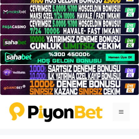
İçeriğe
atla
Menü