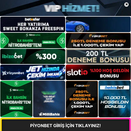
×
PİYONBET GİRİŞ İÇİN TIKLAYINIZ!