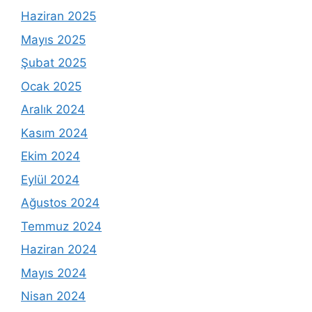
Haziran 2025
Mayıs 2025
Şubat 2025
Ocak 2025
Aralık 2024
Kasım 2024
Ekim 2024
Eylül 2024
Ağustos 2024
Temmuz 2024
Haziran 2024
Mayıs 2024
Nisan 2024