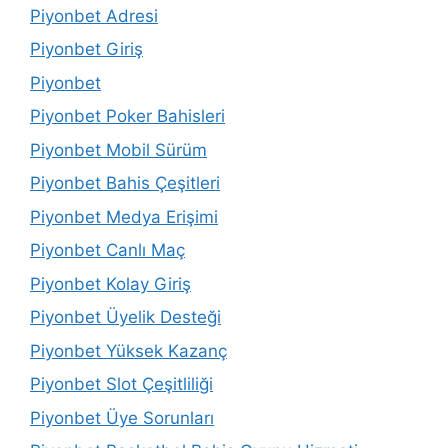
Piyonbet Adresi
Piyonbet Giriş
Piyonbet
Piyonbet Poker Bahisleri
Piyonbet Mobil Sürüm
Piyonbet Bahis Çeşitleri
Piyonbet Medya Erişimi
Piyonbet Canlı Maç
Piyonbet Kolay Giriş
Piyonbet Üyelik Desteği
Piyonbet Yüksek Kazanç
Piyonbet Slot Çeşitliliği
Piyonbet Üye Sorunları