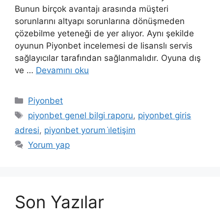
Bunun birçok avantajı arasında müşteri
sorunlarını altyapı sorunlarına dönüşmeden
çözebilme yeteneği de yer alıyor. Aynı şekilde
oyunun Piyonbet incelemesi de lisanslı servis
sağlayıcılar tarafından sağlanmalıdır. Oyuna dış
ve …
Devamını oku
Kategoriler
Piyonbet
Etiketler
piyonbet genel bilgi raporu
,
piyonbet giris
adresi
,
piyonbet yorum i̇letişim
Yorum yap
Son Yazılar