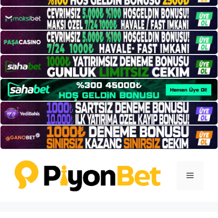
İçeriğe
atla
Menü