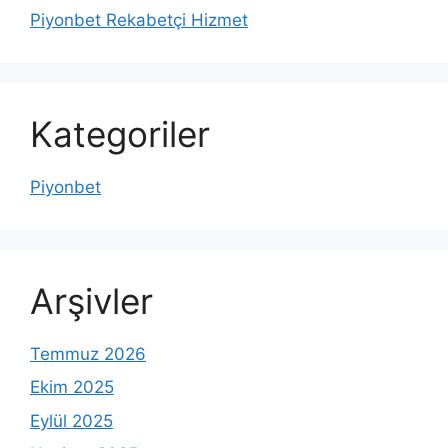
Piyonbet Rekabetçi Hizmet
Kategoriler
Piyonbet
Arşivler
Temmuz 2026
Ekim 2025
Eylül 2025