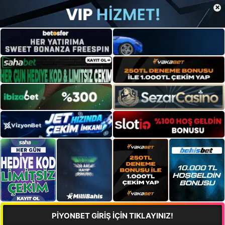
×
PİYONBET GİRİŞ İÇİN TIKLAYINIZ!