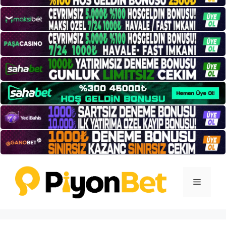
İçeriğe
atla
Menü