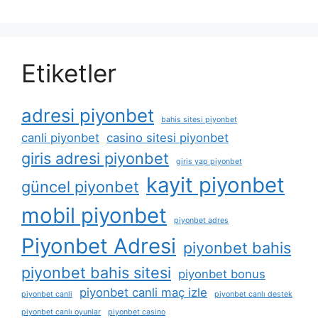
Etiketler
adresi piyonbet
bahis sitesi piyonbet
canli piyonbet
casino sitesi piyonbet
giris adresi piyonbet
giris yap piyonbet
kayit piyonbet
güncel piyonbet
mobil piyonbet
piyonbet adres
Piyonbet Adresi
piyonbet bahis
piyonbet bahis sitesi
piyonbet bonus
piyonbet canli maç izle
piyonbet canli
piyonbet canlı destek
piyonbet canlı oyunlar
piyonbet casino