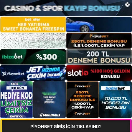
×
PİYONBET GİRİŞ İÇİN TIKLAYINIZ!