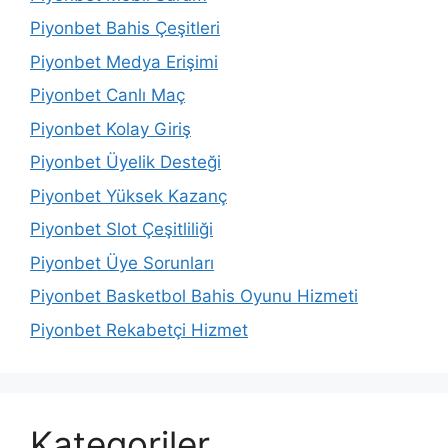
Piyonbet Bahis Çeşitleri
Piyonbet Medya Erişimi
Piyonbet Canlı Maç
Piyonbet Kolay Giriş
Piyonbet Üyelik Desteği
Piyonbet Yüksek Kazanç
Piyonbet Slot Çeşitliliği
Piyonbet Üye Sorunları
Piyonbet Basketbol Bahis Oyunu Hizmeti
Piyonbet Rekabetçi Hizmet
Kategoriler