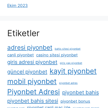
Ekim 2023
Etiketler
adresi piyonbet
bahis sitesi piyonbet
canli piyonbet
casino sitesi piyonbet
giris adresi piyonbet
giris yap piyonbet
kayit piyonbet
güncel piyonbet
mobil piyonbet
piyonbet adres
Piyonbet Adresi
piyonbet bahis
piyonbet bahis sitesi
piyonbet bonus
piyonbet canli maç izle