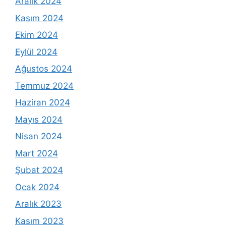
Aralık 2024
Kasım 2024
Ekim 2024
Eylül 2024
Ağustos 2024
Temmuz 2024
Haziran 2024
Mayıs 2024
Nisan 2024
Mart 2024
Şubat 2024
Ocak 2024
Aralık 2023
Kasım 2023