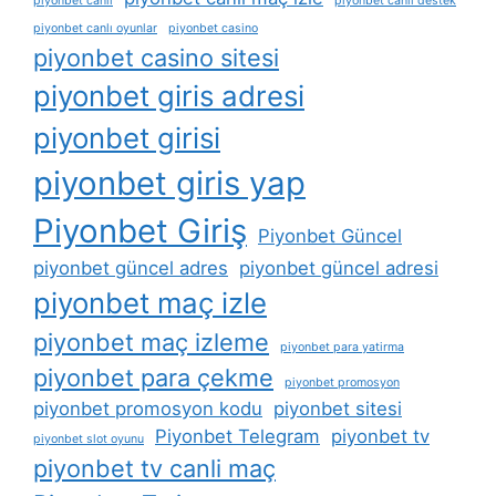
piyonbet canli
piyonbet canlı destek
piyonbet canlı oyunlar
piyonbet casino
piyonbet casino sitesi
piyonbet giris adresi
piyonbet girisi
piyonbet giris yap
Piyonbet Giriş
Piyonbet Güncel
piyonbet güncel adres
piyonbet güncel adresi
piyonbet maç izle
piyonbet maç izleme
piyonbet para yatirma
piyonbet para çekme
piyonbet promosyon
piyonbet promosyon kodu
piyonbet sitesi
Piyonbet Telegram
piyonbet tv
piyonbet slot oyunu
piyonbet tv canli maç