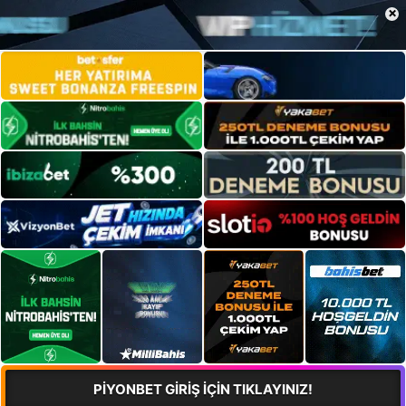
×
PİYONBET GİRİŞ İÇİN TIKLAYINIZ!