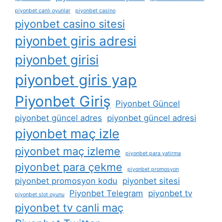
piyonbet canlı oyunlar
piyonbet casino
piyonbet casino sitesi
piyonbet giris adresi
piyonbet girisi
piyonbet giris yap
Piyonbet Giriş
Piyonbet Güncel
piyonbet güncel adres
piyonbet güncel adresi
piyonbet maç izle
piyonbet maç izleme
piyonbet para yatirma
piyonbet para çekme
piyonbet promosyon
piyonbet promosyon kodu
piyonbet sitesi
Piyonbet Telegram
piyonbet tv
piyonbet slot oyunu
piyonbet tv canli maç