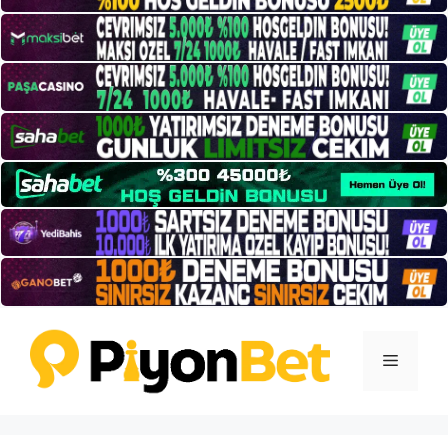
İçeriğe
atla
Menü