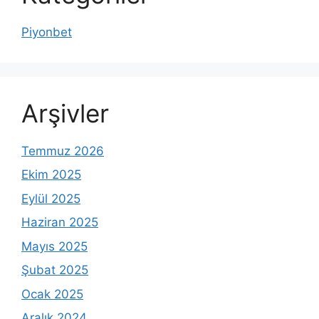
Piyonbet
Arşivler
Temmuz 2026
Ekim 2025
Eylül 2025
Haziran 2025
Mayıs 2025
Şubat 2025
Ocak 2025
Aralık 2024