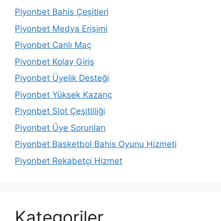
Piyonbet Bahis Çeşitleri
Piyonbet Medya Erişimi
Piyonbet Canlı Maç
Piyonbet Kolay Giriş
Piyonbet Üyelik Desteği
Piyonbet Yüksek Kazanç
Piyonbet Slot Çeşitliliği
Piyonbet Üye Sorunları
Piyonbet Basketbol Bahis Oyunu Hizmeti
Piyonbet Rekabetçi Hizmet
Kategoriler