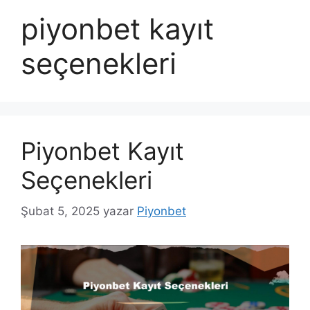
piyonbet kayıt
seçenekleri
Piyonbet Kayıt
Seçenekleri
Şubat 5, 2025
yazar
Piyonbet