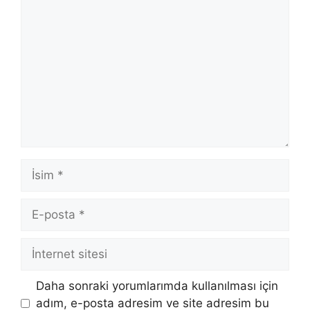
Yorum
İsim
E-
posta
İnternet
sitesi
Daha sonraki yorumlarımda kullanılması için
adım, e-posta adresim ve site adresim bu