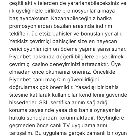
çeşitli aktivitelerden de yararlanabileceksiniz ve
ilk üyeliğinizle birlikte promosyonlar almaya
başlayacaksınız. Kazanabileceğiniz harika
promosyonlardan bazıları arasında indirim
teklifleri, ücretsiz bahisler ve bonusları yer alır.
Yetkisiz çevrimiçi bahisçiler size en heyecan
verici oyunlar için ön ödeme yapma şansı sunar.
Piyonbet hakkında değerli bilgilere erişebilmek
çevrimiçi casino deneyiminizi artıracaktır. Üye
olmadan önce okumanızı öneririz. Öncelikle
Piyonbet canlı maç 0’ın güvenilirliğini
doğrulamak çok önemlidir. Yasadışı bir bahis
sitesine katılarak kullanıcılar kendilerini güvende
hissederler. SSL sertifikalarının sağladığı
koruma sayesinde yasa dışı bahis oynayanlar
hukuki sonuçlardan korunmaktadır. Reytinglere
geçmeden önce canlı TV uygulamalarını
tartışalım. Bu uygulama gerçek zamanlı bir oyun