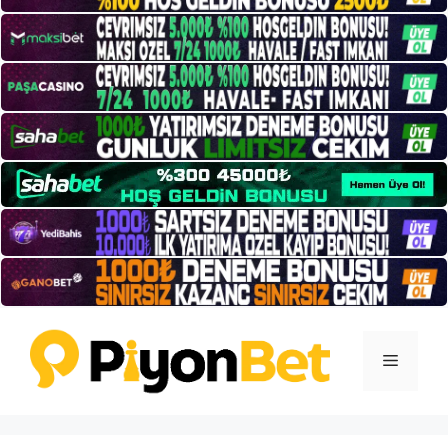
İçeriğe
atla
Menü