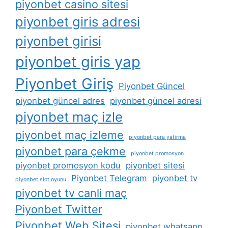
piyonbet casino sitesi
piyonbet giris adresi
piyonbet girisi
piyonbet giris yap
Piyonbet Giriş
Piyonbet Güncel
piyonbet güncel adres
piyonbet güncel adresi
piyonbet maç izle
piyonbet maç izleme
piyonbet para yatirma
piyonbet para çekme
piyonbet promosyon
piyonbet promosyon kodu
piyonbet sitesi
Piyonbet Telegram
piyonbet tv
piyonbet slot oyunu
piyonbet tv canli maç
Piyonbet Twitter
Piyonbet Web Sitesi
piyonbet whatsapp