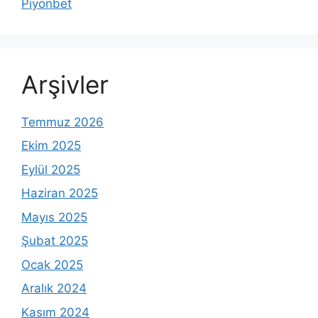
Piyonbet
Arşivler
Temmuz 2026
Ekim 2025
Eylül 2025
Haziran 2025
Mayıs 2025
Şubat 2025
Ocak 2025
Aralık 2024
Kasım 2024