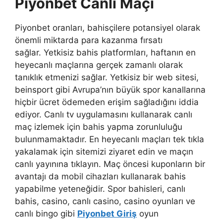
Piyonbet Canlı Maçı
Piyonbet oranları, bahisçilere potansiyel olarak
önemli miktarda para kazanma fırsatı
sağlar. Yetkisiz bahis platformları, haftanın en
heyecanlı maçlarına gerçek zamanlı olarak
tanıklık etmenizi sağlar. Yetkisiz bir web sitesi,
beinsport gibi Avrupa’nın büyük spor kanallarına
hiçbir ücret ödemeden erişim sağladığını iddia
ediyor. Canlı tv uygulamasını kullanarak canlı
maç izlemek için bahis yapma zorunluluğu
bulunmamaktadır. En heyecanlı maçları tek tıkla
yakalamak için sitemizi ziyaret edin ve maçın
canlı yayınına tıklayın. Maç öncesi kuponların bir
avantajı da mobil cihazları kullanarak bahis
yapabilme yeteneğidir. Spor bahisleri, canlı
bahis, casino, canlı casino, casino oyunları ve
canlı bingo gibi
Piyonbet Giriş
oyun