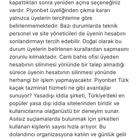
kapattıktan sonra yeniden açma seçeneğiniz
vardır. Piyonbet üyeliğinden çıkma kararı
yalnızca üyelerin tercihlerine göre
belirlenmemektedir. Bazı durumlarda teknik
personel ve site yöneticileri de üyenin hesabını
sonlandırmayı tercih edebilir. Doğal olarak bu
durum üyelerin belirlenen kurallardan sapmasını
zorunlu kılmaktadır. Canlı bahis ofisi üyeden
hesabının silinmesi yönünde bir talep almadığı
sürece üyenin hesabının silinmesi yönünde
herhangi bir işlem yapmayacaktır. Piyonbet Türk
kaçak tazminat hizmeti ne gibi avantajlar
sunuyor? Yasadışı iddia şirketi, Türkiye’deki en
popüler yasa dışı iddia sitelerinden biridir ve
kullanıcılarına olağanüstü bir deneyim sunar.
Asılsız suçlamalarda bulunmak için şirketleri
kullanan kişilerin sayısı hızla artıyor. Bu
dolandırıcı organizasyona katılın ve günlük gelir