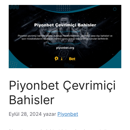
Piyonbet Çevrimiçi
Bahisler
Eylül 28, 2024
yazar
Piyonbet