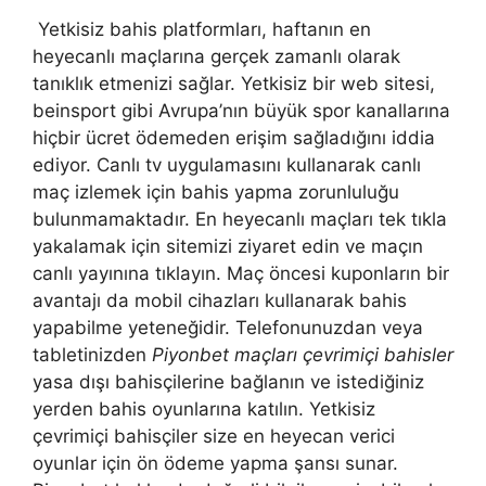
Yetkisiz bahis platformları, haftanın en
heyecanlı maçlarına gerçek zamanlı olarak
tanıklık etmenizi sağlar. Yetkisiz bir web sitesi,
beinsport gibi Avrupa’nın büyük spor kanallarına
hiçbir ücret ödemeden erişim sağladığını iddia
ediyor. Canlı tv uygulamasını kullanarak canlı
maç izlemek için bahis yapma zorunluluğu
bulunmamaktadır. En heyecanlı maçları tek tıkla
yakalamak için sitemizi ziyaret edin ve maçın
canlı yayınına tıklayın. Maç öncesi kuponların bir
avantajı da mobil cihazları kullanarak bahis
yapabilme yeteneğidir. Telefonunuzdan veya
tabletinizden
Piyonbet maçları çevrimiçi bahisler
yasa dışı bahisçilerine bağlanın ve istediğiniz
yerden bahis oyunlarına katılın. Yetkisiz
çevrimiçi bahisçiler size en heyecan verici
oyunlar için ön ödeme yapma şansı sunar.