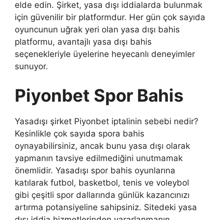
elde edin. Şirket, yasa dışı iddialarda bulunmak
için güvenilir bir platformdur. Her gün çok sayıda
oyuncunun uğrak yeri olan yasa dışı bahis
platformu, avantajlı yasa dışı bahis
seçenekleriyle üyelerine heyecanlı deneyimler
sunuyor.
Piyonbet Spor Bahis
Yasadışı şirket Piyonbet iptalinin sebebi nedir?
Kesinlikle çok sayıda spora bahis
oynayabilirsiniz, ancak bunu yasa dışı olarak
yapmanın tavsiye edilmediğini unutmamak
önemlidir. Yasadışı spor bahis oyunlarına
katılarak futbol, ​​basketbol, ​​tenis ve voleybol
gibi çeşitli spor dallarında günlük kazancınızı
artırma potansiyeline sahipsiniz. Sitedeki yasa
dışı iddia hizmetlerinden yararlanmanın