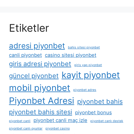
Etiketler
adresi piyonbet
bahis sitesi piyonbet
canli piyonbet
casino sitesi piyonbet
giris adresi piyonbet
giris yap piyonbet
kayit piyonbet
güncel piyonbet
mobil piyonbet
piyonbet adres
Piyonbet Adresi
piyonbet bahis
piyonbet bahis sitesi
piyonbet bonus
piyonbet canli maç izle
piyonbet canli
piyonbet canlı destek
piyonbet canlı oyunlar
piyonbet casino