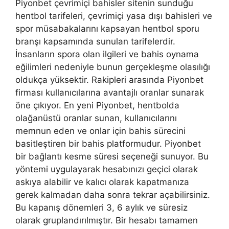
Piyonbet çevrimiçi bahisler sitenin sunduğu
hentbol tarifeleri, çevrimiçi yasa dışı bahisleri ve
spor müsabakalarını kapsayan hentbol sporu
branşı kapsamında sunulan tarifelerdir.
İnsanların spora olan ilgileri ve bahis oynama
eğilimleri nedeniyle bunun gerçekleşme olasılığı
oldukça yüksektir. Rakipleri arasında Piyonbet
firması kullanıcılarına avantajlı oranlar sunarak
öne çıkıyor. En yeni Piyonbet, hentbolda
olağanüstü oranlar sunan, kullanıcılarını
memnun eden ve onlar için bahis sürecini
basitleştiren bir bahis platformudur. Piyonbet
bir bağlantı kesme süresi seçeneği sunuyor. Bu
yöntemi uygulayarak hesabınızı geçici olarak
askıya alabilir ve kalıcı olarak kapatmanıza
gerek kalmadan daha sonra tekrar açabilirsiniz.
Bu kapanış dönemleri 3, 6 aylık ve süresiz
olarak gruplandırılmıştır. Bir hesabı tamamen