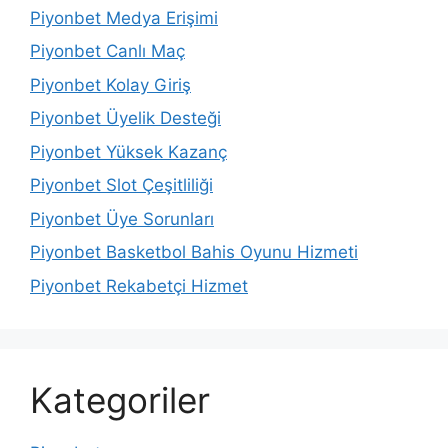
Piyonbet Medya Erişimi
Piyonbet Canlı Maç
Piyonbet Kolay Giriş
Piyonbet Üyelik Desteği
Piyonbet Yüksek Kazanç
Piyonbet Slot Çeşitliliği
Piyonbet Üye Sorunları
Piyonbet Basketbol Bahis Oyunu Hizmeti
Piyonbet Rekabetçi Hizmet
Kategoriler