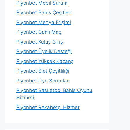
Piyonbet Mobil Sürüm
Piyonbet Bahis Çeşitleri
Piyonbet Medya Erişimi
Piyonbet Canlı Maç
Piyonbet Kolay Giriş
Piyonbet Üyelik Desteği
Piyonbet Yüksek Kazanç
Piyonbet Slot Çeşitliliği
Piyonbet Üye Sorunları
Piyonbet Basketbol Bahis Oyunu
Hizmeti
Piyonbet Rekabetçi Hizmet