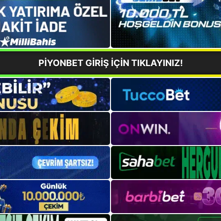
PİYONBET GİRİŞ İÇİN TIKLAYINIZ!