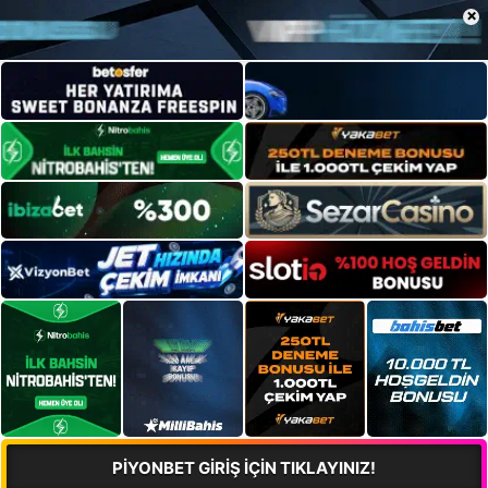
×
PİYONBET GİRİŞ İÇİN TIKLAYINIZ!