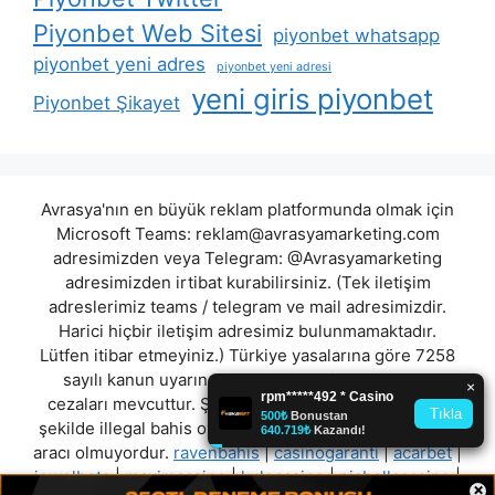
Piyonbet Web Sitesi
piyonbet whatsapp
piyonbet yeni adres
piyonbet yeni adresi
yeni giris piyonbet
Piyonbet Şikayet
Avrasya'nın en büyük reklam platformunda olmak için
Microsoft Teams:
reklam@avrasyamarketing.com
adresimizden veya Telegram: @Avrasyamarketing
adresimizden irtibat kurabilirsiniz. (Tek iletişim
adreslerimiz teams / telegram ve mail adresimizdir.
Harici hiçbir iletişim adresimiz bulunmamaktadır.
Lütfen itibar etmeyiniz.) Türkiye yasalarına göre 7258
sayılı kanun uyarınca yasa dışı bahis oynamanın
cezaları mevcuttur. Şu an bulunduğunuz site hiç bir
şekilde illegal bahis oyunları oynatmıyor ve oynamaya
aracı olmuyordur.
ravenbahis
|
casinogaranti
|
acarbet
|
jewelbets
|
maximcasino
|
kulecasino
|
piabellacasino
|
×