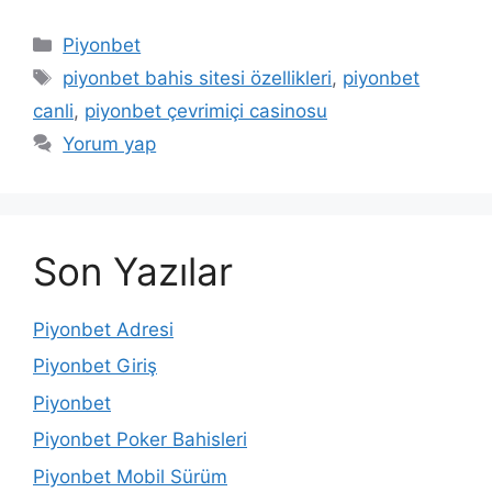
Kategoriler
Piyonbet
Etiketler
piyonbet bahis sitesi özellikleri
,
piyonbet
canli
,
piyonbet çevrimiçi casinosu
Yorum yap
Son Yazılar
Piyonbet Adresi
Piyonbet Giriş
Piyonbet
Piyonbet Poker Bahisleri
Piyonbet Mobil Sürüm