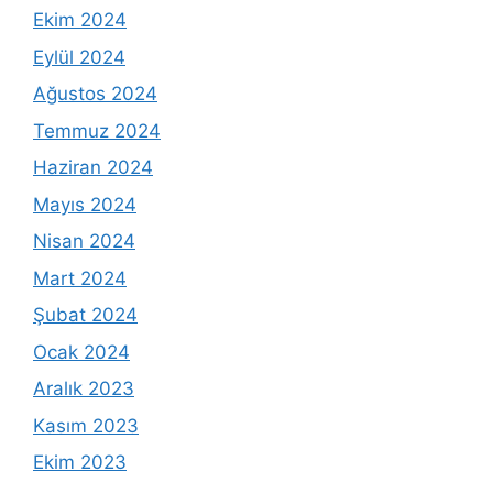
Ekim 2024
Eylül 2024
Ağustos 2024
Temmuz 2024
Haziran 2024
Mayıs 2024
Nisan 2024
Mart 2024
Şubat 2024
Ocak 2024
Aralık 2023
Kasım 2023
Ekim 2023