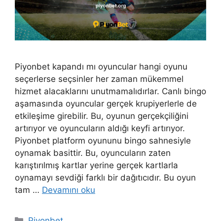
Piyonbet kapandı mı oyuncular hangi oyunu
seçerlerse seçsinler her zaman mükemmel
hizmet alacaklarını unutmamalıdırlar. Canlı bingo
aşamasında oyuncular gerçek krupiyerlerle de
etkileşime girebilir. Bu, oyunun gerçekçiliğini
artırıyor ve oyuncuların aldığı keyfi artırıyor.
Piyonbet platform oyununu bingo sahnesiyle
oynamak basittir. Bu, oyuncuların zaten
karıştırılmış kartlar yerine gerçek kartlarla
oynamayı sevdiği farklı bir dağıtıcıdır. Bu oyun
tam …
Devamını oku
Kategoriler
Piyonbet