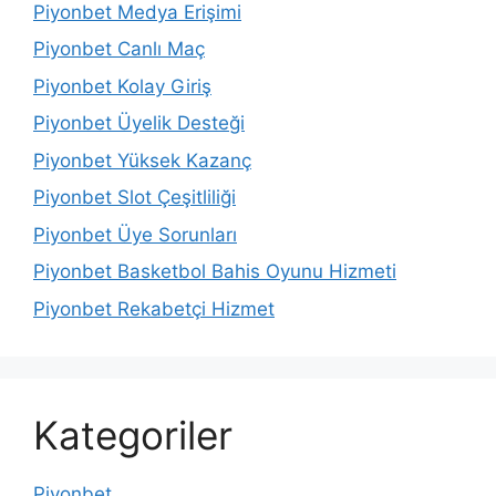
Piyonbet Medya Erişimi
Piyonbet Canlı Maç
Piyonbet Kolay Giriş
Piyonbet Üyelik Desteği
Piyonbet Yüksek Kazanç
Piyonbet Slot Çeşitliliği
Piyonbet Üye Sorunları
Piyonbet Basketbol Bahis Oyunu Hizmeti
Piyonbet Rekabetçi Hizmet
Kategoriler
Piyonbet