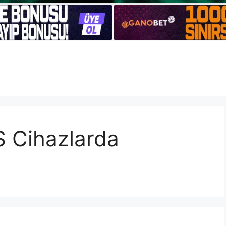
S Cihazlarda