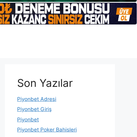
Son Yazılar
Piyonbet Adresi
Piyonbet Giriş
Piyonbet
Piyonbet Poker Bahisleri