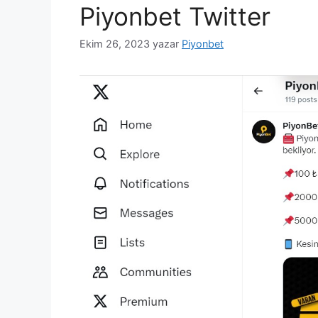
Piyonbet Twitter
Ekim 26, 2023
yazar
Piyonbet