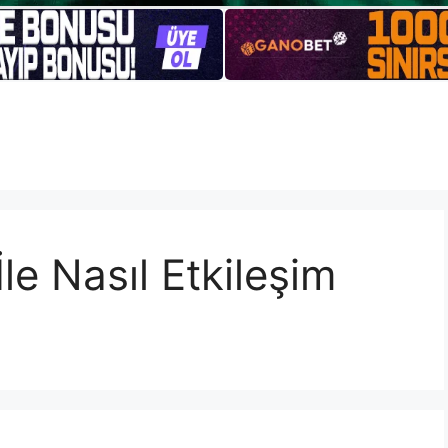
le Nasıl Etkileşim