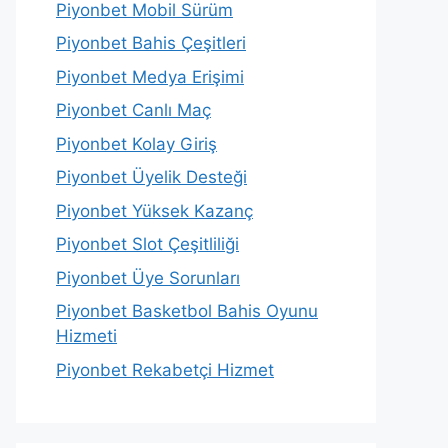
Piyonbet Mobil Sürüm
Piyonbet Bahis Çeşitleri
Piyonbet Medya Erişimi
Piyonbet Canlı Maç
Piyonbet Kolay Giriş
Piyonbet Üyelik Desteği
Piyonbet Yüksek Kazanç
Piyonbet Slot Çeşitliliği
Piyonbet Üye Sorunları
Piyonbet Basketbol Bahis Oyunu
Hizmeti
Piyonbet Rekabetçi Hizmet