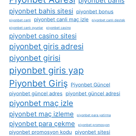
piyonbet bahis
piyonbet bahis sitesi
piyonbet bonus
piyonbet canli maç izle
piyonbet canli
piyonbet canlı destek
piyonbet canlı oyunlar
piyonbet casino
piyonbet casino sitesi
piyonbet giris adresi
piyonbet girisi
piyonbet giris yap
Piyonbet Giriş
Piyonbet Güncel
piyonbet güncel adres
piyonbet güncel adresi
piyonbet maç izle
piyonbet maç izleme
piyonbet para yatirma
piyonbet para çekme
piyonbet promosyon
piyonbet promosyon kodu
piyonbet sitesi