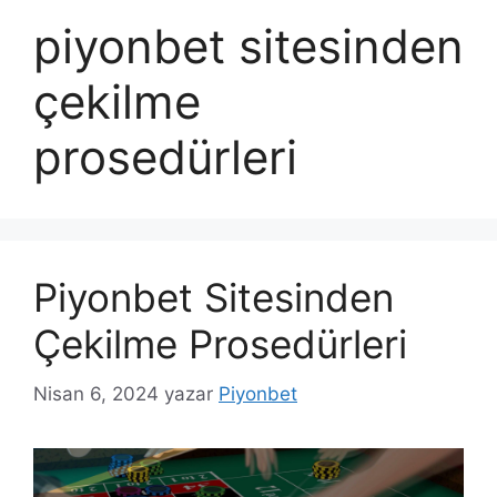
piyonbet sitesinden
çekilme
prosedürleri
Piyonbet Sitesinden
Çekilme Prosedürleri
Nisan 6, 2024
yazar
Piyonbet