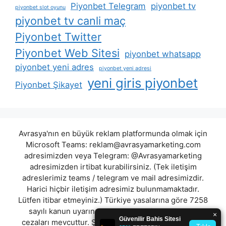
Piyonbet Telegram
piyonbet tv
piyonbet slot oyunu
piyonbet tv canli maç
Piyonbet Twitter
Piyonbet Web Sitesi
piyonbet whatsapp
piyonbet yeni adres
piyonbet yeni adresi
yeni giris piyonbet
Piyonbet Şikayet
Avrasya'nın en büyük reklam platformunda olmak için
Microsoft Teams:
reklam@avrasyamarketing.com
adresimizden veya Telegram: @Avrasyamarketing
adresimizden irtibat kurabilirsiniz. (Tek iletişim
adreslerimiz teams / telegram ve mail adresimizdir.
Harici hiçbir iletişim adresimiz bulunmamaktadır.
Lütfen itibar etmeyiniz.) Türkiye yasalarına göre 7258
sayılı kanun uyarınca yasa dışı bahis oynamanın
cezaları mevcuttur. Şu an bulunduğunuz site hiç bir