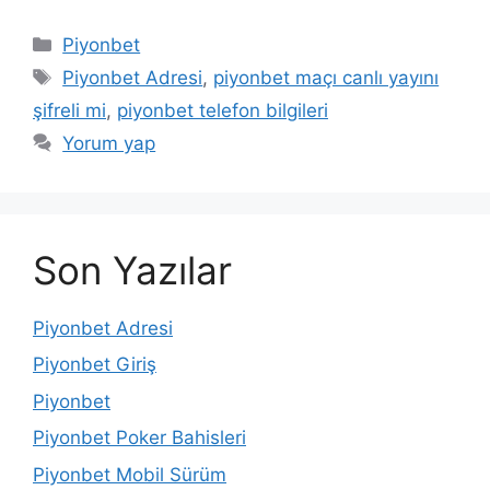
Kategoriler
Piyonbet
Etiketler
Piyonbet Adresi
,
piyonbet maçı canlı yayını
şifreli mi
,
piyonbet telefon bilgileri
Yorum yap
Son Yazılar
Piyonbet Adresi
Piyonbet Giriş
Piyonbet
Piyonbet Poker Bahisleri
Piyonbet Mobil Sürüm