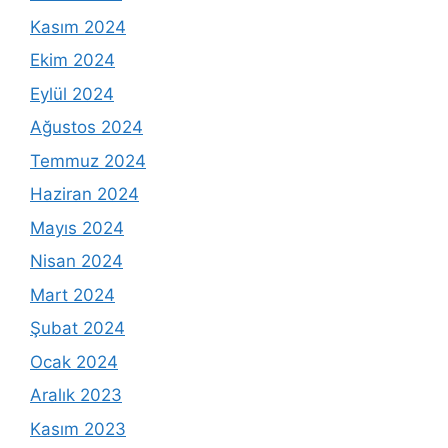
Kasım 2024
Ekim 2024
Eylül 2024
Ağustos 2024
Temmuz 2024
Haziran 2024
Mayıs 2024
Nisan 2024
Mart 2024
Şubat 2024
Ocak 2024
Aralık 2023
Kasım 2023