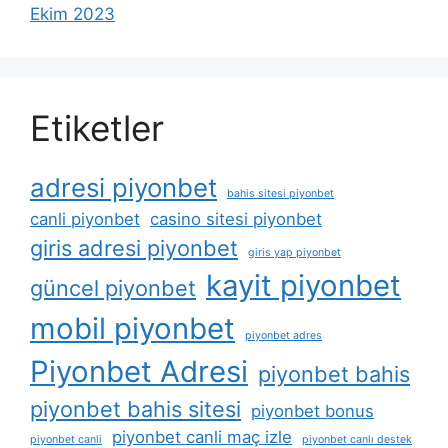
Ekim 2023
Etiketler
adresi piyonbet
bahis sitesi piyonbet
canli piyonbet
casino sitesi piyonbet
giris adresi piyonbet
giris yap piyonbet
kayit piyonbet
güncel piyonbet
mobil piyonbet
piyonbet adres
Piyonbet Adresi
piyonbet bahis
piyonbet bahis sitesi
piyonbet bonus
piyonbet canli maç izle
piyonbet canli
piyonbet canlı destek