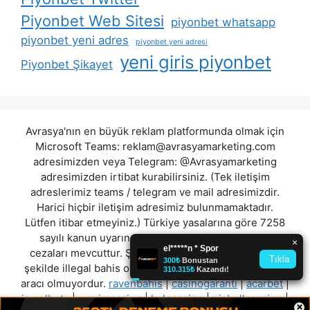
Piyonbet Web Sitesi
piyonbet whatsapp
piyonbet yeni adres
piyonbet yeni adresi
yeni giris piyonbet
Piyonbet Şikayet
Avrasya'nın en büyük reklam platformunda olmak için
Microsoft Teams:
reklam@avrasyamarketing.com
adresimizden veya Telegram: @Avrasyamarketing
adresimizden irtibat kurabilirsiniz. (Tek iletişim
adreslerimiz teams / telegram ve mail adresimizdir.
Harici hiçbir iletişim adresimiz bulunmamaktadır.
Lütfen itibar etmeyiniz.) Türkiye yasalarına göre 7258
sayılı kanun uyarınca yasa dışı bahis oynamanın
cezaları mevcuttur. Şu an bulunduğunuz site hiç bir
şekilde illegal bahis oyunları oynatmıyor ve oynamaya
aracı olmuyordur.
ravenbahis
|
casinogaranti
|
acarbet
|
jewelbets
|
maximcasino
|
kulecasino
|
piabellacasino
|
×