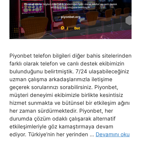
Piyonbet telefon bilgileri diğer bahis sitelerinden
farklı olarak telefon ve canlı destek ekibimizin
bulunduğunu belirtmiştik. 7/24 ulaşabileceğiniz
uzman çalışma arkadaşlarımızla iletişime
geçerek sorularınızı sorabilirsiniz. Piyonbet,
müşteri deneyimi ekibimizle birlikte kesintisiz
hizmet sunmakta ve bütünsel bir etkileşim ağını
her zaman sürdürmektedir. Piyonbet, her
durumda çözüm odaklı çalışarak alternatif
etkileşimleriyle göz kamaştırmaya devam
ediyor. Türkiye’nin her yerinden …
Devamını oku