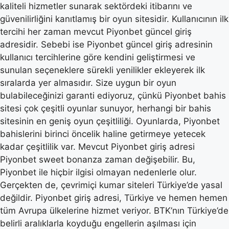
kaliteli hizmetler sunarak sektördeki itibarını ve
güvenilirliğini kanıtlamış bir oyun sitesidir. Kullanıcının ilk
tercihi her zaman mevcut Piyonbet güncel giriş
adresidir. Sebebi ise Piyonbet güncel giriş adresinin
kullanıcı tercihlerine göre kendini geliştirmesi ve
sunulan seçeneklere sürekli yenilikler ekleyerek ilk
sıralarda yer almasıdır. Size uygun bir oyun
bulabileceğinizi garanti ediyoruz, çünkü Piyonbet bahis
sitesi çok çeşitli oyunlar sunuyor, herhangi bir bahis
sitesinin en geniş oyun çeşitliliği. Oyunlarda, Piyonbet
bahislerini birinci öncelik haline getirmeye yetecek
kadar çeşitlilik var. Mevcut Piyonbet giriş adresi
Piyonbet sweet bonanza zaman değişebilir. Bu,
Piyonbet ile hiçbir ilgisi olmayan nedenlerle olur.
Gerçekten de, çevrimiçi kumar siteleri Türkiye’de yasal
değildir. Piyonbet giriş adresi, Türkiye ve hemen hemen
tüm Avrupa ülkelerine hizmet veriyor. BTK’nın Türkiye’de
belirli aralıklarla koyduğu engellerin aşılması için