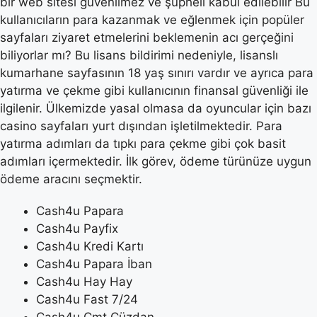
bir web sitesi güvenilmez ve şüpheli kabul edilebilir Bu
kullanıcıların para kazanmak ve eğlenmek için popüler
sayfaları ziyaret etmelerini beklemenin acı gerçeğini
biliyorlar mı? Bu lisans bildirimi nedeniyle, lisanslı
kumarhane sayfasının 18 yaş sınırı vardır ve ayrıca para
yatırma ve çekme gibi kullanıcının finansal güvenliği ile
ilgilenir. Ülkemizde yasal olmasa da oyuncular için bazı
casino sayfaları yurt dışından işletilmektedir. Para
yatırma adımları da tıpkı para çekme gibi çok basit
adımları içermektedir. İlk görev, ödeme türünüze uygun
ödeme aracını seçmektir.
Cash4u Papara
Cash4u Payfix
Cash4u Kredi Kartı
Cash4u Papara İban
Cash4u Hay Hay
Cash4u Fast 7/24