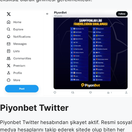
Piyonbet Twitter
Piyonbet Twitter hesabından şikayet aktif. Resmi sosyal
medya hesaplarını takip ederek sitede olup biten her