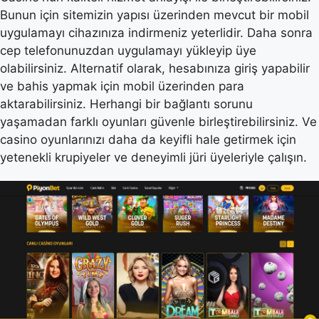
Bunun için sitemizin yapısı üzerinden mevcut bir mobil
uygulamayı cihazınıza indirmeniz yeterlidir. Daha sonra
cep telefonunuzdan uygulamayı yükleyip üye
olabilirsiniz. Alternatif olarak, hesabınıza giriş yapabilir
ve bahis yapmak için mobil üzerinden para
aktarabilirsiniz. Herhangi bir bağlantı sorunu
yaşamadan farklı oyunları güvenle birleştirebilirsiniz. Ve
casino oyunlarınızı daha da keyifli hale getirmek için
yetenekli krupiyeler ve deneyimli jüri üyeleriyle çalışın.