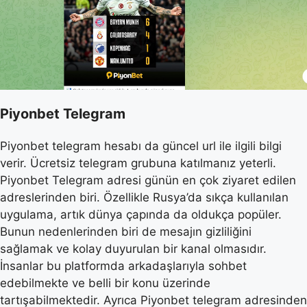
Piyonbet Telegram
Piyonbet telegram hesabı da güncel url ile ilgili bilgi
verir. Ücretsiz telegram grubuna katılmanız yeterli.
Piyonbet Telegram adresi günün en çok ziyaret edilen
adreslerinden biri. Özellikle Rusya’da sıkça kullanılan
uygulama, artık dünya çapında da oldukça popüler.
Bunun nedenlerinden biri de mesajın gizliliğini
sağlamak ve kolay duyurulan bir kanal olmasıdır.
İnsanlar bu platformda arkadaşlarıyla sohbet
edebilmekte ve belli bir konu üzerinde
tartışabilmektedir. Ayrıca Piyonbet telegram adresinden