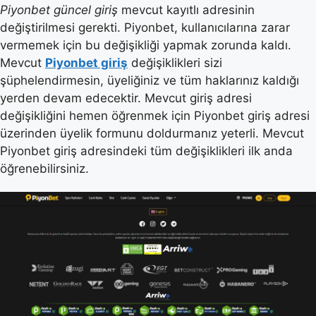
Piyonbet güncel giriş
mevcut kayıtlı adresinin
değiştirilmesi gerekti. Piyonbet, kullanıcılarına zarar
vermemek için bu değişikliği yapmak zorunda kaldı.
Mevcut
Piyonbet giriş
değişiklikleri sizi
şüphelendirmesin, üyeliğiniz ve tüm haklarınız kaldığı
yerden devam edecektir. Mevcut giriş adresi
değişikliğini hemen öğrenmek için Piyonbet giriş adresi
üzerinden üyelik formunu doldurmanız yeterli. Mevcut
Piyonbet giriş adresindeki tüm değişiklikleri ilk anda
öğrenebilirsiniz.