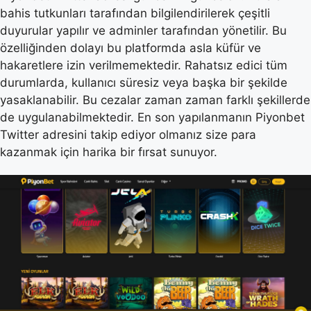
bahis tutkunları tarafından bilgilendirilerek çeşitli
duyurular yapılır ve adminler tarafından yönetilir. Bu
özelliğinden dolayı bu platformda asla küfür ve
hakaretlere izin verilmemektedir. Rahatsız edici tüm
durumlarda, kullanıcı süresiz veya başka bir şekilde
yasaklanabilir. Bu cezalar zaman zaman farklı şekillerde
de uygulanabilmektedir. En son yapılanmanın Piyonbet
Twitter adresini takip ediyor olmanız size para
kazanmak için harika bir fırsat sunuyor.