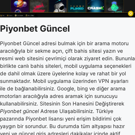
Piyonbet Güncel
Piyonbet Güncel adresi bulmak için bir arama motoru
aracılığıyla bir sekme açın, çift bahis sitesi yazın ve
resmi web sitesini çevrimiçi olarak ziyaret edin. Bununla
birlikte canlı bahis siteleri, mobil uygulama seçenekleri
de dahil olmak üzere üyelerine kolay ve rahat bir yol
sunmaktadır. Mobil uygulama üzerinden VPN ayarları
ile de bağlanabilirsiniz. Google, bing ve diğer arama
motorları aracılığıyla adres aramak için sunucuyu
kullanabilirsiniz. Sitesinin Son Hanesini Değiştirerek
Piyonbet güncel
Adrese Ulaşabilirsiniz. Türkiye
pazarında Piyonbet lisansı yeni erişim bildirimi çok
yaygın bir sorundur. Bu durumda tüm altyapısı hazır
yeni ve güncel giriş adresleri dakikalar içinde aktif