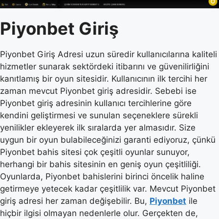
Piyonbet Giriş
Piyonbet Giriş Adresi uzun süredir kullanıcılarına kaliteli
hizmetler sunarak sektördeki itibarını ve güvenilirliğini
kanıtlamış bir oyun sitesidir. Kullanıcının ilk tercihi her
zaman mevcut Piyonbet giriş adresidir. Sebebi ise
Piyonbet giriş adresinin kullanıcı tercihlerine göre
kendini geliştirmesi ve sunulan seçeneklere sürekli
yenilikler ekleyerek ilk sıralarda yer almasıdır. Size
uygun bir oyun bulabileceğinizi garanti ediyoruz, çünkü
Piyonbet bahis sitesi çok çeşitli oyunlar sunuyor,
herhangi bir bahis sitesinin en geniş oyun çeşitliliği.
Oyunlarda, Piyonbet bahislerini birinci öncelik haline
getirmeye yetecek kadar çeşitlilik var. Mevcut Piyonbet
giriş adresi her zaman değişebilir. Bu,
Piyonbet
ile
hiçbir ilgisi olmayan nedenlerle olur. Gerçekten de,