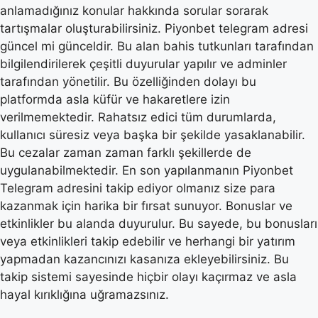
anlamadığınız konular hakkında sorular sorarak
tartışmalar oluşturabilirsiniz. Piyonbet telegram adresi
güncel mi günceldir. Bu alan bahis tutkunları tarafından
bilgilendirilerek çeşitli duyurular yapılır ve adminler
tarafından yönetilir. Bu özelliğinden dolayı bu
platformda asla küfür ve hakaretlere izin
verilmemektedir. Rahatsız edici tüm durumlarda,
kullanıcı süresiz veya başka bir şekilde yasaklanabilir.
Bu cezalar zaman zaman farklı şekillerde de
uygulanabilmektedir. En son yapılanmanın Piyonbet
Telegram adresini takip ediyor olmanız size para
kazanmak için harika bir fırsat sunuyor. Bonuslar ve
etkinlikler bu alanda duyurulur. Bu sayede, bu bonusları
veya etkinlikleri takip edebilir ve herhangi bir yatırım
yapmadan kazancınızı kasanıza ekleyebilirsiniz. Bu
takip sistemi sayesinde hiçbir olayı kaçırmaz ve asla
hayal kırıklığına uğramazsınız.