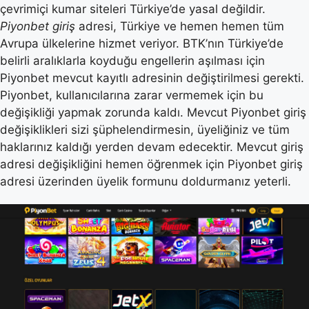
çevrimiçi kumar siteleri Türkiye’de yasal değildir.
Piyonbet giriş
adresi, Türkiye ve hemen hemen tüm
Avrupa ülkelerine hizmet veriyor. BTK’nın Türkiye’de
belirli aralıklarla koyduğu engellerin aşılması için
Piyonbet mevcut kayıtlı adresinin değiştirilmesi gerekti.
Piyonbet, kullanıcılarına zarar vermemek için bu
değişikliği yapmak zorunda kaldı. Mevcut Piyonbet giriş
değişiklikleri sizi şüphelendirmesin, üyeliğiniz ve tüm
haklarınız kaldığı yerden devam edecektir. Mevcut giriş
adresi değişikliğini hemen öğrenmek için Piyonbet giriş
adresi üzerinden üyelik formunu doldurmanız yeterli.