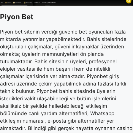
Piyon Bet
Piyon bet sitenin verdiği güvenle bet oyuncuları fazla
miktarda yatırımlar yapabilmektedir. Bahis sitelerinde
oluşturulan çalışmalar, güvenilir kaynaklar üzerinden
olmakta; üyelerin memnuniyetleri ön planda
tutulmaktadır. Bahis sitesinin üyeleri, profesyonel
ekipler vasıtası ile hem başarılı hem de nitelikli
çalışmalar içerisinde yer almaktadır. Piyonbet giriş
adresi üzerinde çekim yapabilmek adına fazlası farklı
teknik bulunur. Piyonbet bahis sitesinde üyelerin
istedikleri vakit ulaşabileceği ve bütün işlemlerini
aksiliksiz bir şekilde halledebileceği etkileşim
bölümünde canlı yardım alternatifleri, Whatsapp
etkileşim numarası, e-posta gibi alternatifler yer
almaktadır. Bilindiği gibi gerçek hayatta oynanan casino